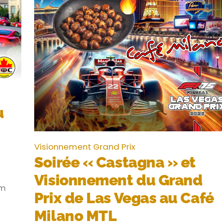
u
Visionnement Grand Prix
Soirée « Castagna » et
Visionnement du Grand
pm
Prix de Las Vegas au Café
Milano MTL